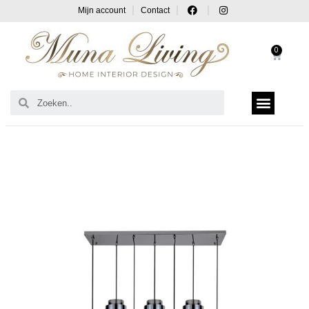
Mijn account
Contact
0