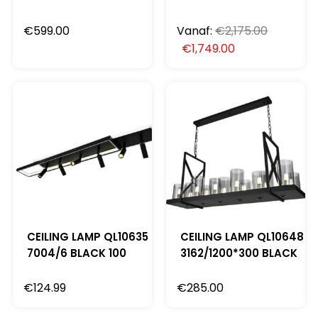
€
599.00
Vanaf:
€
2,175.00
€
1,749.00
CEILING LAMP QL10635
CEILING LAMP QL10648
7004/6 BLACK 100
3162/1200*300 BLACK
€
124.99
€
285.00