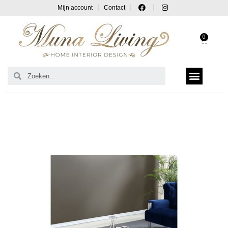
Mijn account
Contact
0