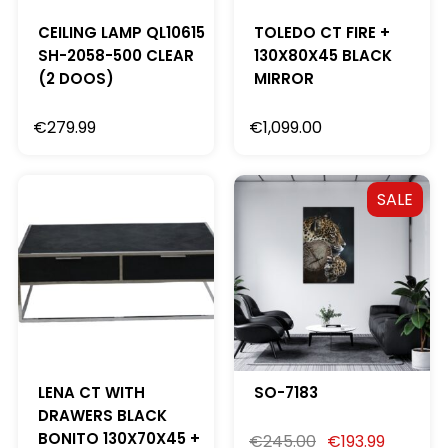
CEILING LAMP QL10615
TOLEDO CT FIRE +
SH-2058-500 CLEAR
130X80X45 BLACK
(2 DOOS)
MIRROR
€
279.99
€
1,099.00
SALE
LENA CT WITH
SO-7183
DRAWERS BLACK
BONITO 130X70X45 +
€
245.00
€
193.99