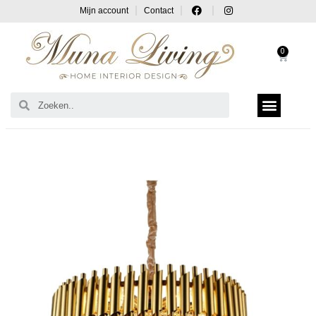
Mijn account
Contact
0