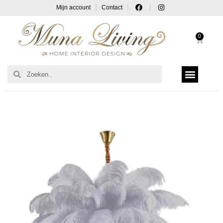
Mijn account
Contact
0