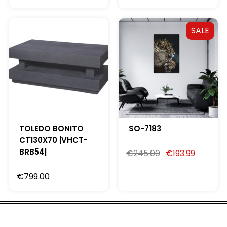
SALE
TOLEDO BONITO
SO-7183
CT130X70 |VHCT-
BRB54|
€
245.00
€
193.99
€
799.00