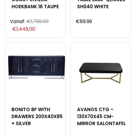
HOEKBANK 16 TAUPE
SH040 WHITE
Vanaf:
€
1,799.00
€
89.99
€
1,449.00
BONITO BF WITH
AVANOS CTG –
DRAWERS 200X40X85
130X70X45 CM-
+ SILVER
MIRROR SALONTAFEL