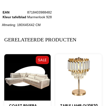
EAN
8718403988482
Kleur tafelblad
Marmerlook 928
Afmeting: 180X45X42 CM
GERELATEERDE PRODUCTEN
SALE
COAST RIVIERA
TABLE LAMP QL10620