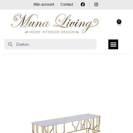
Mijn account
Contact
0