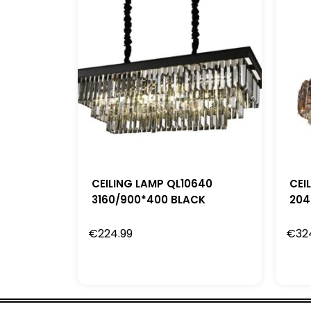
CEILING LAMP QL10640
CEI
3160/900*400 BLACK
204
€
224.99
€
32