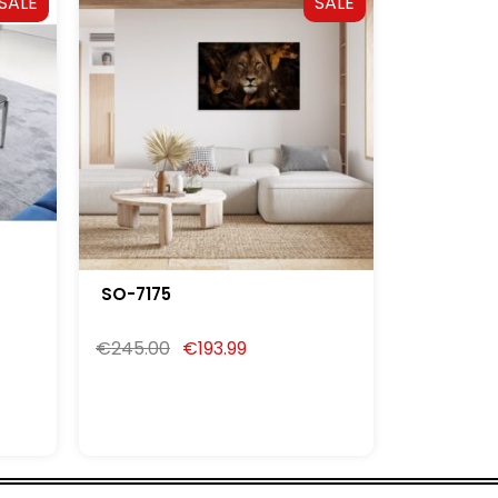
SALE
SALE
SO-7175
€
245.00
€
193.99