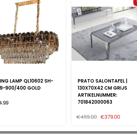
LING LAMP QL10602 SH-
PRATO SALONTAFEL |
9-900/400 GOLD
130X70X42 CM GRIJS
ARTIKELNUMMER:
701842000063
4.99
€
455.00
€
379.00