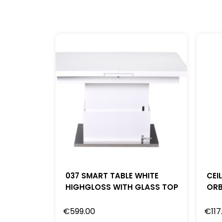
037 SMART TABLE WHITE
CEI
HIGHGLOSS WITH GLASS TOP
ORB
€
599.00
€
117