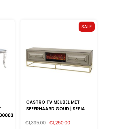
SALE
CASTRO TV MEUBEL MET
T
SFEERHAARD GOUD | SEPIA
000003
€
1,395.00
€
1,250.00