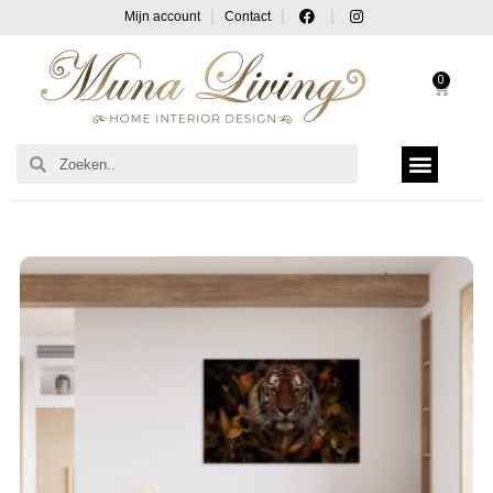
Mijn account
Contact
0