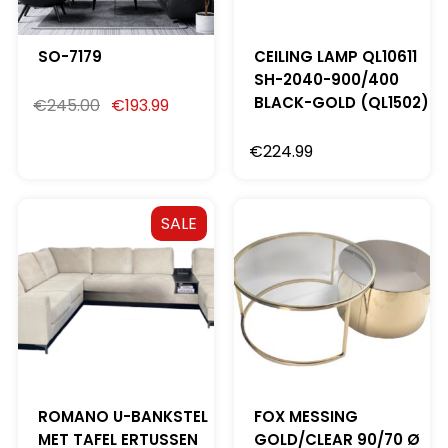
SO-7179
CEILING LAMP QL10611
SH-2040-900/400
BLACK-GOLD (QL1502)
€
245.00
€
193.99
€
224.99
SALE
ROMANO U-BANKSTEL
FOX MESSING
MET TAFEL ERTUSSEN
GOLD/CLEAR 90/70 Ø