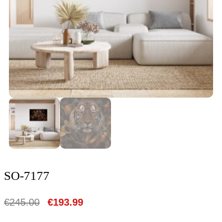
SO-7177
€
245.00
€
193.99