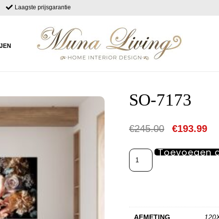
Laagste prijsgarantie
IJEN
SO-7173
€
245.00
€
193.99
Toevoegen 
AFMETING
120