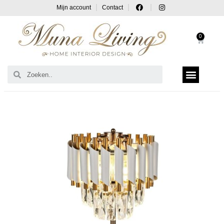
Mijn account
Contact
0