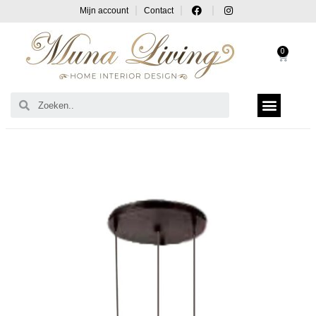
Mijn account
Contact
0