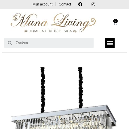
Mijn account
Contact
0