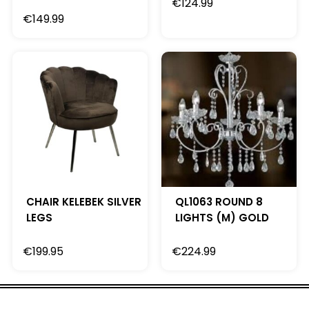
€
124.99
€
149.99
CHAIR KELEBEK SILVER
QL1063 ROUND 8
LEGS
LIGHTS (M) GOLD
€
199.95
€
224.99