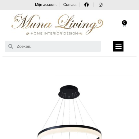
Mijn account
Contact
0