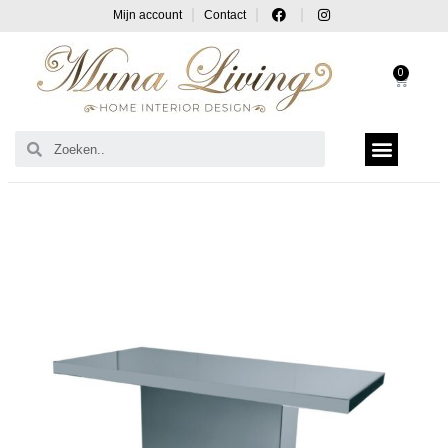
Mijn account
Contact
0