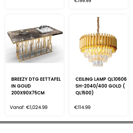
€
199.99
BREEZY DTG EETTAFEL
CEILING LAMP QL10606
IN GOUD
SH-2040/400 GOLD (
200X90X75CM
QL1500)
Vanaf:
€
1,024.99
€
114.99