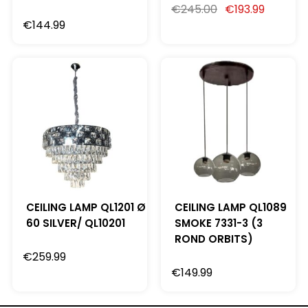
€
245.00
€
193.99
€
144.99
CEILING LAMP QL1201 Ø
CEILING LAMP QL1089
60 SILVER/ QL10201
SMOKE 7331-3 (3
ROND ORBITS)
€
259.99
€
149.99