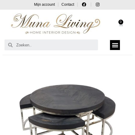
Mijn account
Contact
0