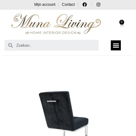
Mijn account
Contact
0