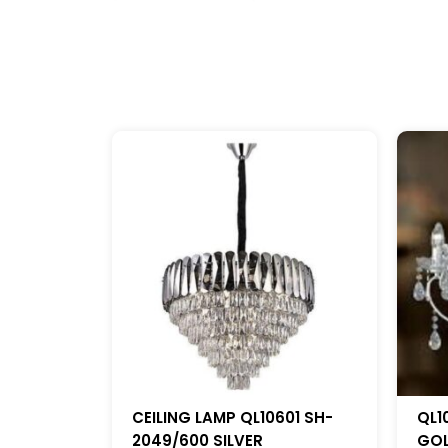
CEILING LAMP QL10601 SH-
QL1
2049/600 SILVER
GO