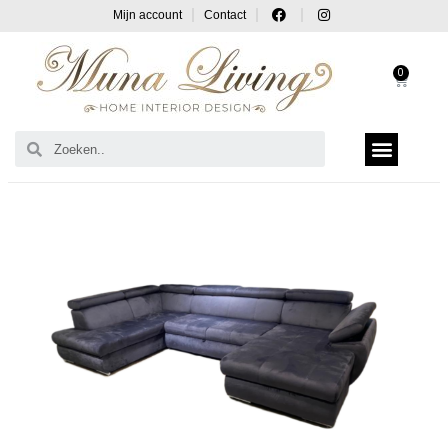
Mijn account
Contact
0