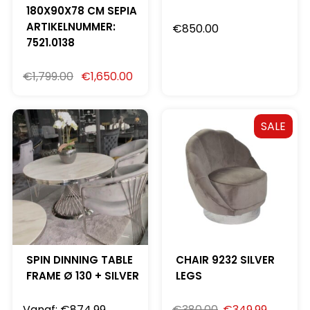
180X90X78 CM SEPIA
ARTIKELNUMMER:
€
850.00
7521.0138
€
1,799.00
€
1,650.00
SALE
SPIN DINNING TABLE
CHAIR 9232 SILVER
FRAME Ø 130 + SILVER
LEGS
Vanaf:
€
874.99
€
380.00
€
349.99